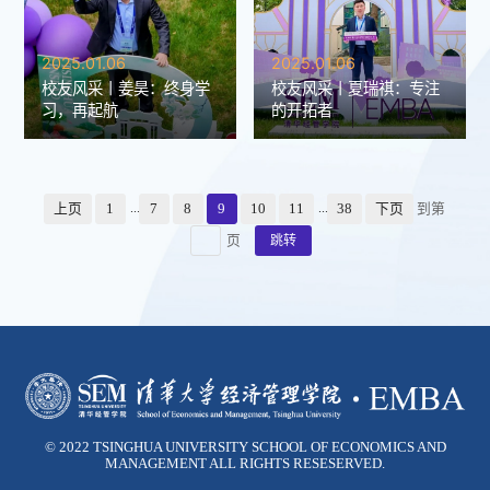
2025.01.06
2025.01.06
校友风采丨姜昊：终身学
校友风采丨夏瑞祺：专注
习，再起航
的开拓者
...
...
上页
1
7
8
9
10
11
38
下页
到第
页
跳转
© 2022 TSINGHUA UNIVERSITY SCHOOL OF ECONOMICS AND
MANAGEMENT ALL RIGHTS RESESERVED.